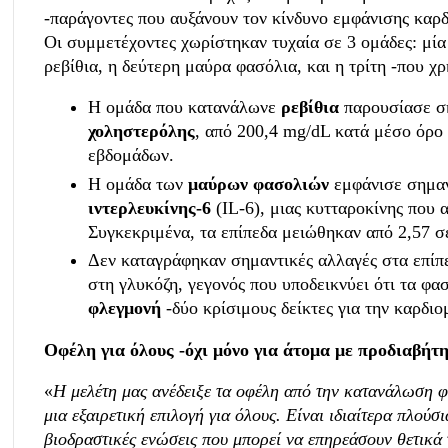
-παράγοντες που αυξάνουν τον κίνδυνο εμφάνισης καρ
Οι συμμετέχοντες χωρίστηκαν τυχαία σε 3 ομάδες: μί
ρεβίθια, η δεύτερη μαύρα φασόλια, και η τρίτη -που χ
Η ομάδα που κατανάλωνε
ρεβίθια
παρουσίασε σ
χοληστερόλης
, από 200,4 mg/dL κατά μέσο όρο
εβδομάδων.
Η ομάδα των
μαύρων φασολιών
εμφάνισε σημα
ιντερλευκίνης-6
(IL-6), μιας κυτταροκίνης που 
Συγκεκριμένα, τα επίπεδα μειώθηκαν από 2,57 σ
Δεν καταγράφηκαν σημαντικές αλλαγές στα επίπ
στη γλυκόζη, γεγονός που υποδεικνύει ότι τα φ
φλεγμονή
-δύο κρίσιμους δείκτες για την καρδιο
Οφέλη για όλους -όχι μόνο για άτομα με προδιαβήτ
«
Η μελέτη μας ανέδειξε τα οφέλη από την κατανάλωση φ
μια εξαιρετική επιλογή για όλους. Είναι ιδιαίτερα πλούσι
βιοδραστικές ενώσεις που μπορεί να επηρεάσουν θετικά 