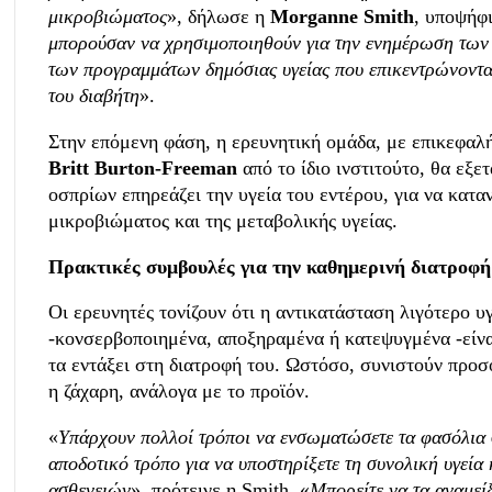
μικροβιώματος
», δήλωσε η
Morganne Smith
, υποψήφι
μπορούσαν να χρησιμοποιηθούν για την ενημέρωση των
των προγραμμάτων δημόσιας υγείας που επικεντρώνοντ
του διαβήτη
».
Στην επόμενη φάση, η ερευνητική ομάδα, με επικεφαλ
Britt Burton-Freeman
από το ίδιο ινστιτούτο, θα εξ
οσπρίων επηρεάζει την υγεία του εντέρου, για να κατ
μικροβιώματος και της μεταβολικής υγείας.
Πρακτικές συμβουλές για την καθημερινή διατροφή
Οι ερευνητές τονίζουν ότι η αντικατάσταση λιγότερο 
-κονσερβοποιημένα, αποξηραμένα ή κατεψυγμένα -είνα
τα εντάξει στη διατροφή του. Ωστόσο, συνιστούν προσ
η ζάχαρη, ανάλογα με το προϊόν.
«
Υπάρχουν πολλοί τρόποι να ενσωματώσετε τα φασόλια 
αποδοτικό τρόπο για να υποστηρίξετε τη συνολική υγεία
ασθενειών
», πρότεινε η Smith. «
Μπορείτε να τα αναμείξ