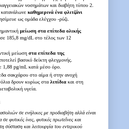
διαγγειακών νοσημάτων και διαβήτη τύπου 2.
α κατανάλωνε
καθημερινά ένα φλιτζάνι
ρησίμευε ως ομάδα ελέγχου -ρύζι.
ημαντική
μείωση στα επίπεδα ολικής
 σε 185,8 mg/dL στο τέλος των 12
ντική μείωση
στα επίπεδα της
αποτελεί βασικό δείκτη φλεγμονής.
ε 1,88 pg/mL κατά μέσο όρο.
εδα σακχάρου στο αίμα ή στην ανοχή
ασόλια δρουν κυρίως στα
λιπίδια
και στη
μεταβολική υγεία.
η
ασολιών σε ενήλικες με προδιαβήτη αλλά είναι
α σε φυτικές ίνες, φυτικές πρωτεΐνες και
τη σύσταση και λειτουργία του εντερικού