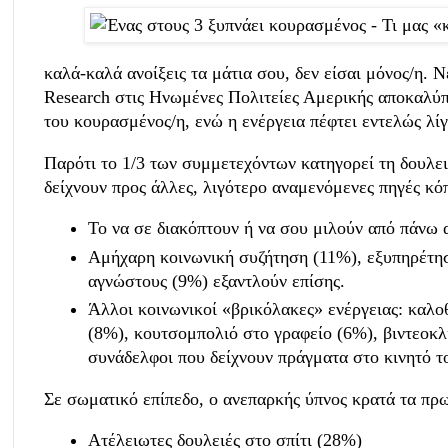
καλά-καλά ανοίξεις τα μάτια σου, δεν είσαι μόνος/η. 
Research στις Ηνωμένες Πολιτείες Αμερικής αποκαλύπτ
του κουρασμένος/η, ενώ η ενέργεια πέφτει εντελώς λίγ
Παρότι το 1/3 των συμμετεχόντων κατηγορεί τη δουλειά
δείχνουν προς άλλες, λιγότερο αναμενόμενες πηγές κό
Το να σε διακόπτουν ή να σου μιλούν από πάνω 
Αμήχαρη κοινωνική συζήτηση (11%), εξυπηρέτη
αγνώστους (9%) εξαντλούν επίσης.
Άλλοι κοινωνικοί «βρικόλακες» ενέργειας: καλο
(8%), κουτσομπολιό στο γραφείο (6%), βιντεοκ
συνάδελφοι που δείχνουν πράγματα στο κινητό τ
Σε σωματικό επίπεδο, ο ανεπαρκής
ύπνος
κρατά τα πρω
Ατέλειωτες δουλειές στο σπίτι (28%)