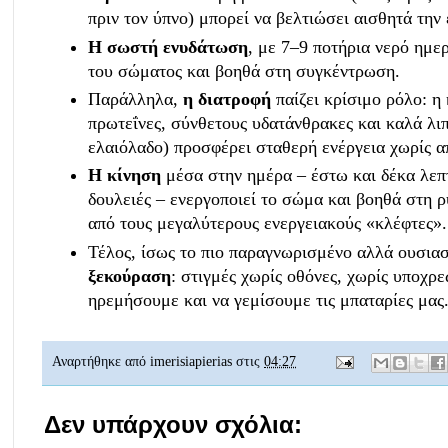
πριν τον ύπνο) μπορεί να βελτιώσει αισθητά την 
Η σωστή ενυδάτωση
, με 7–9 ποτήρια νερό ημερ
του σώματος και βοηθά στη συγκέντρωση.
Παράλληλα,
η διατροφή
παίζει κρίσιμο ρόλο: 
πρωτεΐνες, σύνθετους υδατάνθρακες και καλά λιπ
ελαιόλαδο) προσφέρει σταθερή ενέργεια χωρίς α
Η κίνηση
μέσα στην ημέρα – έστω και δέκα λεπτ
δουλειές – ενεργοποιεί το σώμα και βοηθά στη ρ
από τους μεγαλύτερους ενεργειακούς «κλέφτες».
Τέλος, ίσως το πιο παραγνωρισμένο αλλά ουσιασ
ξεκούραση
: στιγμές χωρίς οθόνες, χωρίς υποχρε
ηρεμήσουμε και να γεμίσουμε τις μπαταρίες μας..
Αναρτήθηκε από
imerisiapierias
στις
04:27
Δεν υπάρχουν σχόλια: