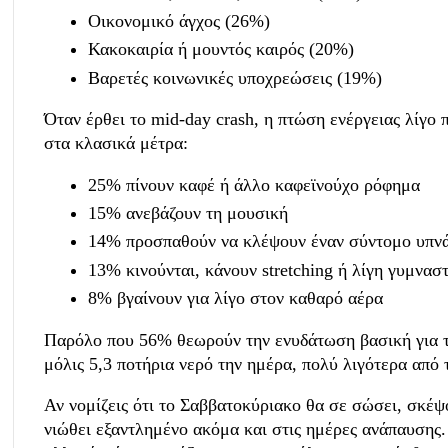
Οικονομικό άγχος (26%)
Κακοκαιρία ή μουντός καιρός (20%)
Βαρετές κοινωνικές υποχρεώσεις (19%)
Όταν έρθει το mid-day crash, η πτώση ενέργειας λίγο 
στα κλασικά μέτρα:
25% πίνουν καφέ ή άλλο καφεϊνούχο ρόφημα
15% ανεβάζουν τη μουσική
14% προσπαθούν να κλέψουν έναν σύντομο υπν
13% κινούνται, κάνουν stretching ή λίγη γυμνασ
8% βγαίνουν για λίγο στον καθαρό αέρα
Παρόλο που 56% θεωρούν την ενυδάτωση βασική για τα
μόλις 5,3 ποτήρια νερό την ημέρα, πολύ λιγότερα από 
Αν νομίζεις ότι το Σαββατοκύριακο θα σε σώσει, σκέψ
νιώθει εξαντλημένο ακόμα και στις ημέρες ανάπαυσης.