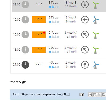
meteo.gr
Αναρτήθηκε από
imerisiapierias
στις
00:51