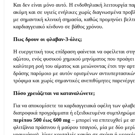
Και δεν είναι μόνο αυτό. Η ενδοθηλιακή λειτουργία π
ακόμη και σε υγιείς ενήλικες χωρίς διαγνωσμένα προ
με σημαντική κλινική σημασία, καθώς προμηνύει βελτ
καρδιαγγειακό κίνδυνο σε βάθος χρόνου.
Πως δρουν οι φλαβαν-3-όλες;
Η ευεργετική τους επίδραση φαίνεται να οφείλεται στ
αζώτου, ενός φυσικού χημικού μηνύματος που προάγει 
καλύτερη ροή του αίματος και μειώνοντας έτσι την αρτ
δράσης παρόμοιο με αυτόν ορισμένων αντιυπερτασικώ
τρόφιμα και χωρίς σημαντικές ανεπιθύμητες παρενέργε
Πόσο χρειάζεται να καταναλώνετε;
Για να αποκομίσετε τα καρδιαγγειακά οφέλη των φλαβα
διατροφικά προγράμματα ή εξειδικευμένα συμπληρώμ
περίπου 500 έως 600 mg
– μπορεί να επιτευχθεί με α
φλιτζάνια πράσινου ή μαύρου τσαγιού, μία με δύο μερ
γραμμάρια), λίγες κουταλιές κακάο σε σκόνη ή μερικέ