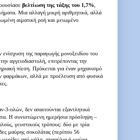
αρουσίασε
βελτίωση της τάξης του 1,7%
,
βλήματα. Μια αλλαγή μικρή αριθμητικά, αλλά
ιωμένη αιματική ροή και μειωμένο
ην ενίσχυση της παραγωγής μονοξειδίου του
την αγγειοδιαστολή, επιτρέποντας την
ηριακή πίεση. Πρόκειται για έναν μηχανισμό
ν φαρμάκων, αλλά με προέλευση από φυσικά
ιες.
ν-3-ολών, δεν απαιτούνται εξαντλητικά
ατα. Η συνιστώμενη ημερήσια πρόσληψη –
πλούς, γευστικούς τρόπους: δύο με τρία
ίδες μαύρης σοκολάτας (περίπου 56
ς μερίδες από μήλα, σταφύλια ή μούρα.