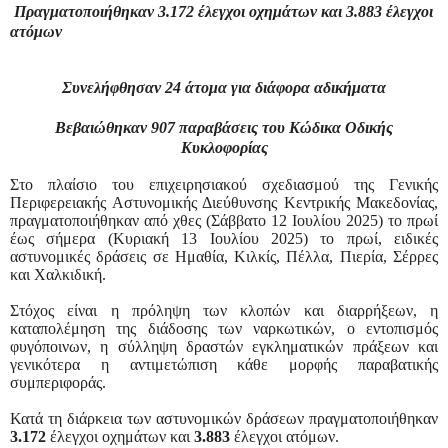
Πραγματοποιήθηκαν
3.172
έλεγχοι οχημάτων και
3.883
έλεγχοι
ατόμων
Συνελήφθησαν 24 άτομα για διάφορα αδικήματα
Βεβαιώθηκαν 907 παραβάσεις του Κώδικα Οδικής
Κυκλοφορίας
Στο
πλαίσιο του επιχειρησιακού σχεδιασμού της Γενικής
Περιφερειακής Αστυνομικής Διεύθυνσης Κεντρικής Μακεδονίας,
πραγματοποιήθηκαν
από χθες (Σάββατο 12 Ιουλίου 2025) το πρωί
έως σήμερα (Κυριακή 13 Ιουλίου 2025) το πρωί,
ειδικές
αστυνομικές δράσεις σε Ημαθία, Κιλκίς, Πέλλα, Πιερία, Σέρρες
και Χαλκιδική.
Στόχος είναι η πρόληψη των κλοπών και διαρρήξεων, η
καταπολέμηση της διάδοσης των ναρκωτικών, ο εντοπισμός
φυγόποινων, η σύλληψη δραστών εγκληματικών πράξεων και
γενικότερα η αντιμετώπιση κάθε μορφής παραβατικής
συμπεριφοράς.
Κατά τη διάρκεια των αστυνομικών δράσεων πραγματοποιήθηκαν
3.172
έλεγχοι οχημάτων και
3.883
έλεγχοι ατόμων.