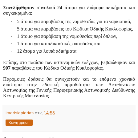
Συνελήφθησαν
συνολικά
24
άτομα για διάφορα αδικήματα και
συγκεκριμένα:
·
5 άτομα για παραβάσεις της νομοθεσίας για τα ναρκωτικά,
·
5 άτομα για παραβάσεις του Κώδικα Οδικής Κυκλοφορίας,
·
1 άτομο για παράβαση της νομοθεσίας περί όπλων,
·
1 άτομο για καταδικαστικές αποφάσεις και
·
12
άτομα για λοιπά αδικήματα.
Επίσης
,
στο πλαίσιο των
αστυνομικών
ελέγχων, βεβαιώθηκαν
και
907
παραβάσεις του Κώδικα Οδικής Κυκλοφορίας.
Παρόμοιες δράσεις θα συνεχιστούν
και το επόμενο
χρονικό
διάστημα στην εδαφική αρμοδιότητα των Διευθύνσεων
Αστυνομίας
της
Γενική
ς
Περιφερειακή
ς
Αστυνομική
ς
Διεύθυνση
ς
Κεντρικής Μακεδονίας.
imerisiapierias
στις
14:53
Κοινή χρήση