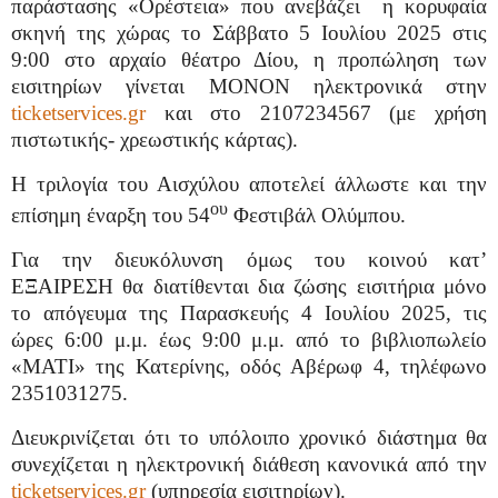
παράστασης «Ορέστεια» που ανεβάζει
η κορυφαία
σκηνή της χώρας το Σάββατο 5 Ιουλίου 2025 στις
9:00 στο αρχαίο θέατρο Δίου, η προπώληση των
εισιτηρίων γίνεται ΜΟΝΟΝ ηλεκτρονικά στην
ticketservices.gr
και στο 2107234567 (με χρήση
πιστωτικής- χρεωστικής κάρτας).
Η τριλογία του Αισχύλου αποτελεί άλλωστε και την
ου
επίσημη έναρξη του 54
Φεστιβάλ Ολύμπου.
Για την διευκόλυνση όμως του κοινού κατ’
ΕΞΑΙΡΕΣΗ θα διατίθενται δια ζώσης εισιτήρια μόνο
το απόγευμα της Παρασκευής 4 Ιουλίου 2025, τις
ώρες 6:00 μ.μ. έως 9:00 μ.μ. από το βιβλιοπωλείο
«ΜΑΤΙ» της Κατερίνης, οδός Αβέρωφ 4, τηλέφωνο
2351031275.
Διευκρινίζεται ότι το υπόλοιπο χρονικό διάστημα θα
συνεχίζεται η ηλεκτρονική διάθεση κανονικά από την
ticketservices.gr
(υπηρεσία εισιτηρίων).