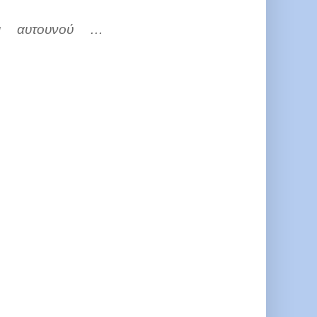
κι αυτουνού …