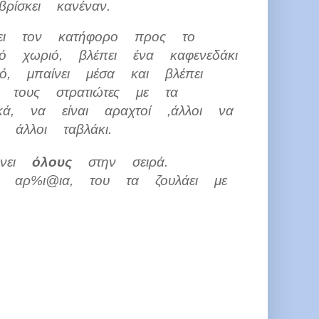
ρίσκει κανέναν.
νει τον κατήφορο προς το
νό χωριό, βλέπει ένα καφενεδάκι
τό, μπαίνει μέσα και βλέπει
ς τους στρατιώτες με τα
ικά, να είναι αραχτοί ,άλλοι να
 άλλοι ταβλάκι.
ήνει
όλους
στην σειρά.
 αρ%ι@ια, του τα ζουλάει με