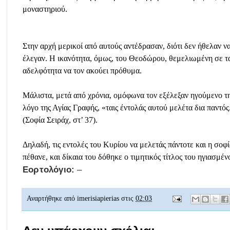
μοναστηριού.
Στην αρχή μερικοί από αυτούς αντέδρασαν, διότι δεν ήθελαν ν
έλεγαν. Η ικανότητα, όμως, του Θεοδώρου, θεμελιωμένη σε τα
αδελφότητα να τον ακούει πρόθυμα.
Μάλιστα, μετά από χρόνια, ομόφωνα τον εξέλεξαν ηγούμενο τη
λόγο της Αγίας Γραφής, «ταις έντολάς αυτού μελέτα δια παντός
(Σοφία Σειράχ, στ’ 37).
Δηλαδή, τις εντολές του Κυρίου να μελετάς πάντοτε και η σοφί
πέθανε, και δίκαια του δόθηκε ο τιμητικός τίτλος του ηγιασμέν
Εορτολόγιο:
–
Αναρτήθηκε από
imerisiapierias
στις
02:03