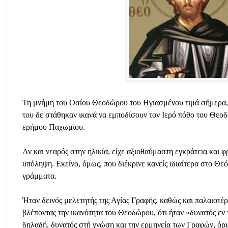
Τη μνήμη του Οσίου Θεοδώρου του Ηγιασμένου τιμά σήμερα, 
του δε στάθηκαν ικανά να εμποδίσουν τον Ιερό πόθο του Θεοδ
ερήμου Παχωμίου.
Αν και νεαρός στην ηλικία, είχε αξιοθαύμαστη εγκράτεια και 
υπόληψη. Εκείνο, όμως, που διέκρινε κανείς ιδιαίτερα στο Θε
γράμματα.
Ήταν δεινός μελετητής της Αγίας Γραφής, καθώς και παλαιο
βλέποντας την ικανότητα του Θεοδώρου, ότι ήταν «δυνατός εν 
δηλαδή, δυνατός στή γνώση και την ερμηνεία των Γραφών, όρι