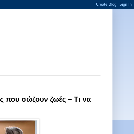
ις που σώζουν ζωές – Τι να