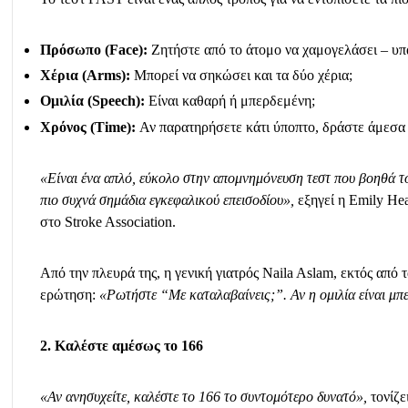
Πρόσωπο (Face):
Ζητήστε από το άτομο να χαμογελάσει – υπ
Χέρια (Arms):
Μπορεί να σηκώσει και τα δύο χέρια;
Ομιλία (Speech):
Είναι καθαρή ή μπερδεμένη;
Χρόνος (Time):
Αν παρατηρήσετε κάτι ύποπτο, δράστε άμεσα
«Είναι ένα απλό, εύκολο στην απομνημόνευση τεστ που βοηθά τ
πιο συχνά σημάδια εγκεφαλικού επεισοδίου»,
εξηγεί η Emily He
στο Stroke Association.
Από την πλευρά της, η γενική γιατρός Naila Aslam, εκτός από 
ερώτηση:
«Ρωτήστε “Με καταλαβαίνεις;”. Αν η ομιλία είναι μπ
2. Καλέστε αμέσως το 166
«Αν ανησυχείτε, καλέστε το 166 το συντομότερο δυνατό»,
τονίζε