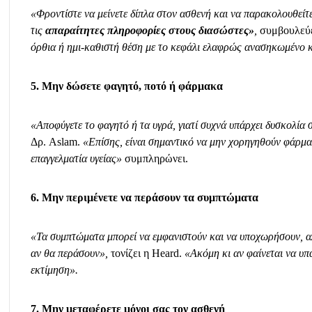
«Φροντίστε να μείνετε δίπλα στον ασθενή και να παρακολουθείτ
τις
απαραίτητες πληροφορίες στους διασώστες»
,
συμβουλεύε
όρθια ή ημι-καθιστή θέση με το κεφάλι ελαφρώς ανασηκωμένο κ
5. Μην δώσετε φαγητό, ποτό ή φάρμακα
«Αποφύγετε το φαγητό ή τα υγρά, γιατί συχνά υπάρχει δυσκολία 
Δρ. Aslam.
«Επίσης, είναι σημαντικό να μην χορηγηθούν φάρμακ
επαγγελματία υγείας»
συμπληρώνει.
6. Μην περιμένετε να περάσουν τα συμπτώματα
«Τα συμπτώματα μπορεί να εμφανιστούν και να υποχωρήσουν, αλλ
αν θα περάσουν»,
τονίζει η Heard.
«Ακόμη κι αν φαίνεται να υπ
εκτίμηση».
7. Μην μεταφέρετε μόνοι σας τον ασθενή