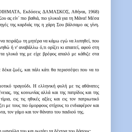
ΠΟΙΗΜΑΤΑ, Εκδόσεις ΔΑΜΑΣΚΟΣ, Αθήναι, 1968) 
υ ας είν΄ πιο βαθιά, πιο γλυκιά για τη Μάνα! Μέσα 
ηγές της καρδιάς της η χάρη Σου βάλσαμο ας γίνη. 
 να πειράξω τη μητέρα να κάμω εγώ να λυπηθεί, που 
θώ ή ν' αναβάλλω ό,τι ορίζει κι απαιτεί, αφού στη 
τα γλυκά της με είχε βρέφος απαλό με κάθιζε στα 
α δέκα ζωές, και πάλι κάτι θα περισσέψει που να το 
οτικό τραγούδι. Η ελληνική φυλή με τις αθάνατες 
ειας, της κοινωνίας αλλά και της πατρίδος και της 
μια, εις τις ηθικές αξίες και εις τον πατριωτικό 
ει με τους πιο όμορφους στίχους το ενδιαφέρον και 
α, τον γάμο και τον θάνατο του παιδιού της.      
η μανούλα του και ρωτάει τα δέντρα του δάσους: