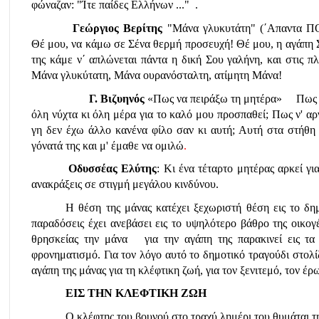
φώναζαν: "Ίτε παίδες Ελλήνων ..."  . 
 Γεώργιος Βερίτης
 "Μάνα γλυκυτάτη" (΄Απαντα 
Θέ μου, να κάμω σε Σένα θερμή προσευχή! Θέ μου, η αγάπη Σο
της κάμε ν΄ απλώνεται πάντα η δική Σου γαλήνη, και στις πλ
Μάνα γλυκύτατη, Μάνα ουρανόσταλτη, ατίμητη Μάνα!  
       Γ. Βιζυηνός
 «Πως να πειράξω τη μητέρα»     Πως
όλη νύχτα κι όλη μέρα για το καλό μου προσπαθεί; Πως ν' αρνη
γη δεν έχω άλλο κανένα φίλο σαν κι αυτή; Αυτή στα στήθη 
γόνατά της και μ' έμαθε να ομιλώ
. 
Οδυσσέας Ελύτης
: Κι ένα τέταρτο μητέρας αρκεί γι
ανακράξεις σε στιγμή μεγάλου κινδύνου.
Η θέση της μάνας κατέχει ξεχωριστή θέση εις το δημ
παραδόσεις έχει ανεβάσει εις το υψηλότερο βάθρο της οικογέν
θρησκείας την μάνα   για την αγάπη της παρακινεί εις τα τί
φρονηματισμό. Για τον λόγο αυτό το δημοτικό τραγούδι στολίζ
αγάπη της μάνας για τη κλέφτικη ζωή, για τον ξενιτεμό, τον έρωτ
ΕΙΣ ΤΗΝ ΚΛΕΦΤΙΚΗ ΖΩΗ
Ο κλέφτης του βουνού στο τραχύ λημέρι του θυμάται τ