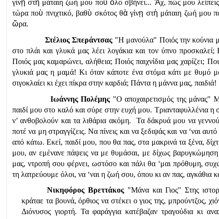
γίν
ῃ
 στ
ὴ
 μάταιη ζωή μου πο
ὺ
ὅ
λο σβήνει... 
Ἄ
χ, πώς μου λείπει
τώρα πο
ὺ
 πνιχτικό, βαθ
ὺ
 σκότος θ
ὰ
 γίν
ῃ
 στ
ὴ
 μάταιη ζωή μου π
ὥ
ρα.
Στέλιος Σπεράντσας
 "Η μανούλα" Ποιός την κούνια μ
στο πλάι και γλυκά μας λέει λογάκια και τον ύπνο προσκαλεί; 
Ποιός μας καμαρώνει, αλήθεια; Ποιός παιχνίδια μας χαρίζει; Πο
γλυκιά μας η μαμά! Κι όταν κάποτε ένα στόμα κάτι με θυμό μας
σιγοκλαίει κι έχει πίκρα στην καρδιά; Πάντα η μάννα μας, παιδιά! 
  Ιωάννης Πολέμης
 "Ο αποχαιρετισμός της μάνας" Μι
παιδί μου στο καλό και σύρε στην ευχή μου. Τριανταφυλλένια η σ
ν’ ανθοβολούν και τα λιθάρια ακόμη.  Τα δάκρυά μου να γεννούν 
ποτέ να μη στραγγίζεις. Να πίνεις και να ξεδιψάς και να ‘ναι αυτό
από κάτω. Εκεί, παιδί μου, που θα πας, στα μακρινά τα ξένα, δίχ
μου, αν εμένανε πάψεις να με θυμάσαι, με δίχως βαρυγκώμηση 
μας, ντροπή σου φέρνει, ωστόσο και πάλι θα ‘μαι πρόθυμη, συχ
τη λατρεύουμε όλοι, να ‘ναι η ζωή σου, όπου κι αν πας, αγκάθια κα
Νικηφόρος Βρεττάκος
 "Μάνα και Γιος" Στης ιστορ
κράταε τα βουνά, όρθιος να στέκει ο γιος της, μπρούντζος, χιό
Διόνυσος γιορτή. Τα φαράγγια κατέβαζαν τραγούδια κι ανα