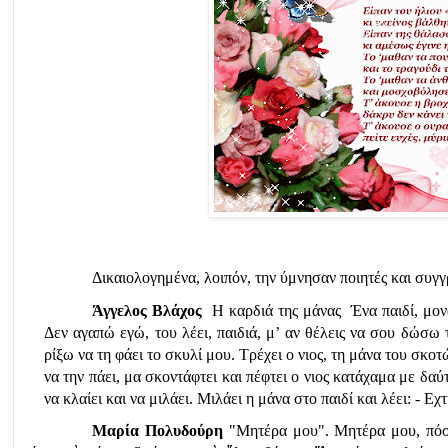
Δικαιολογημένα, λοιπόν, την ύμνησαν ποιητές και συγγ
Άγγελος Βλάχος
  Η καρδιά της μάνας  Ένα παιδί, μον
Δεν αγαπώ εγώ, του λέει, παιδιά, μ’ αν θέλεις να σου δώσω τ
ρίξω να τη φάει το σκυλί μου. Τρέχει ο νιος, τη μάνα του σκοτώ
να την πάει, μα σκοντάφτει και πέφτει ο νιος κατάχαμα με δαύτ
να κλαίει και να μιλάει. Μιλάει η μάνα στο παιδί και λέει: - Εχτ
Μαρία Πολυδούρη
 "Μητέρα μου". Μητέρα μου, πόσ