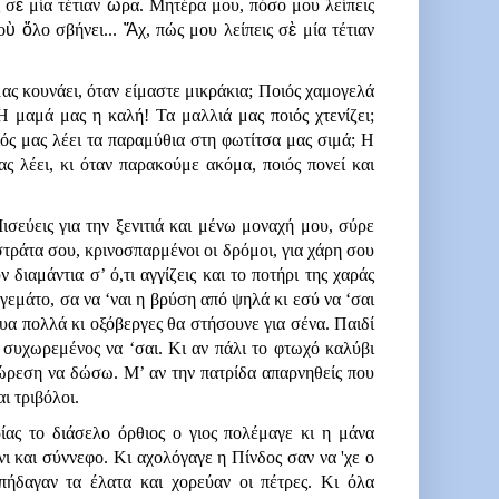
ς σ
ὲ
 μία τέτιαν 
ὥ
ρα.
Μητέρα μου, πόσο μου λείπεις 
ο
ὺ
ὅ
λο σβήνει... 
Ἄ
χ, πώς μου λείπεις σ
ὲ
 μία τέτιαν 
ας κουνάει, όταν είμαστε μικράκια; Ποιός χαμογελά 
Η μαμά μας η καλή! Τα μαλλιά μας ποιός χτενίζει; 
ιός μας λέει τα παραμύθια στη φωτίτσα μας σιμά; Η 
 λέει, κι όταν παρακούμε ακόμα, ποιός πονεί και 
  
σεύεις για την ξενιτιά και μένω μοναχή μου, σύρε 
τράτα σου, κρινοσπαρμένοι οι δρόμοι, για χάρη σου 
διαμάντια σ’ ό,τι αγγίζεις και το ποτήρι της χαράς 
 γεμάτο, σα να ‘ναι η βρύση από ψηλά κι εσύ να ‘σαι 
τυα πολλά κι οξόβεργες θα στήσουνε για σένα. Παιδί 
συχωρεμένος να ‘σαι. Κι αν πάλι το φτωχό καλύβι 
ώρεση να δώσω. Μ’ αν την πατρίδα απαρνηθείς που 
ι τριβόλοι. 
ίας το διάσελο όρθιος ο γιος πολέμαγε κι η μάνα 
νι και σύννεφο. Κι αχολόγαγε η Πίνδος σαν να 'χε ο 
πήδαγαν τα έλατα και χορεύαν οι πέτρες. Κι όλα 