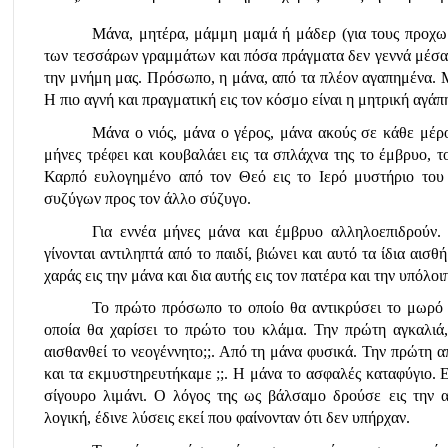
Μάνα, μητέρα, μάμμη μαμά ή μάδερ (για τους προχωρ
των τεσσάρων γραμμάτων και πόσα πράγματα δεν γεννά μέσα μ
την μνήμη μας. Πρόσωπο, η μάνα, από τα πλέον αγαπημένα. Μ
Η πιο αγνή και πραγματική εις τον κόσμο είναι η μητρική αγάπη 
Μάνα ο νιός, μάνα ο γέρος, μάνα ακούς σε κάθε μέρο
μήνες τρέφει και κουβαλάει εις τα σπλάχνα της το έμβρυο, τ
Καρπό ευλογημένο από τον Θεό εις το Ιερό μυστήριο του 
συζύγων προς τον άλλο σύζυγο.
Για εννέα μήνες μάνα και έμβρυο αλληλοεπιδρούν. 
γίνονται αντιληπτά από το παιδί, βιώνει και αυτό τα ίδια αι
χαράς εις την μάνα και δια αυτής εις τον πατέρα και την υπόλοι
Το πρώτο πρόσωπο το οποίο θα αντικρύσει το μωρό θ
οποία θα χαρίσει το πρώτο του κλάμα. Την πρώτη αγκαλιά,
αισθανθεί το νεογέννητο;;. Από τη μάνα φυσικά. Την πρώτη α
και τα εκμυστηρευτήκαμε ;;. Η μάνα το ασφαλές καταφύγιο. Ε
σίγουρο λιμάνι. Ο λόγος της ως βάλσαμο δρούσε εις την α
λογική, έδινε λύσεις εκεί που φαίνονταν ότι δεν υπήρχαν.