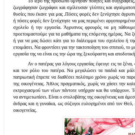
Το ιερό της πρόσωπο ύμνησαν ποιητές και συγγραφείς
ζωγράφησαν ζωγράφοι και σμίλευσαν γλύπτες και αγαλματοποι
θυσίες που έκανε για μας .Πόσες φορές δεν ξενύχτησε άγρυπ
ή πόσες φορές δεν ξενύχτησε να μας περιμένει αργοπορημένο
σχολείο ή την εργασία. Άγρυπνος φρουρός να μη πάθουμε 
προετοιμαστούμε για τα μαθήματα της επόμενης ημέρας. Να ξυ
ή για να μας δώσει κάτι για το διάλειμμα του σχολείου ή τη
ετοιμάσει. Να φροντίσει για την τακτοποίηση του σπιτιού, το με
εργασία της να είναι εις την ώρα της ξεκούραστη και αποδοτική
Αν ο πατέρας για λόγους εργασίας έφευγε εις τα ξένα
και τον ρόλο του πατέρα. Να μεγαλώσει τα παιδιά και μάλι
πατριωτική έπρεπε να διαθέσει πολύτιμο χρόνο χωρίς να παρα
της οικογένειας. Άθλος πραγματικός, χωρίς να χάσει την καλ
εκτροχιασμού των νέων πάντοτε υπήρχαν και θα υπάρχουν. Τ
να αντιμετωπίσει. Είναι ο στυλοβάτης της οικογένειας και άμε
άνδρας και η γυναίκα, ως σύζυγοι ευλογημένοι από τον Θεό, 
οικογενείας.  