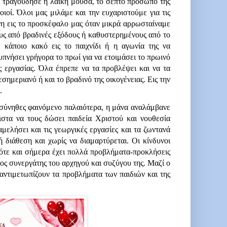
, τραγούδησε η λαϊκή μούσα, το σεπτό πρόσωπό της 
οί. Όλοι μας μιλάμε και την ευχαριστούμε για τις 
νη εις το προσκέφαλο μας όταν μικρά αρρωσταίναμε 
υς από βραδινές εξόδους ή καθυστερημένους από το 
κάποιο κακό εις το παιχνίδι ή η αγωνία της να 
πνήσει γρήγορα το πρωί για να ετοιμάσει το πρωινό 
ς εργασίας. Όλα έπρεπε να τα προβλέψει και να τα 
σημεριανό ή και το βραδινό της οικογένειας. Εις την 
. 
, σύνηθες φαινόμενο παλαιότερα, η μάνα αναλάμβανε 
στα να τους δώσει παιδεία Χριστού και νουθεσία 
μελήσει και τις γεωργικές εργασίες και τα ζωντανά 
ή διάθεση και χωρίς να διαμαρτύρεται. Οι κίνδυνοι 
ότε και σήμερα έχει πολλά προβλήματα-προκλήσεις 
σος συνεργάτης του αρχηγού και συζύγου της. Μαζί ο 
αντιμετωπίζουν τα προβλήματα των παιδιών και της 