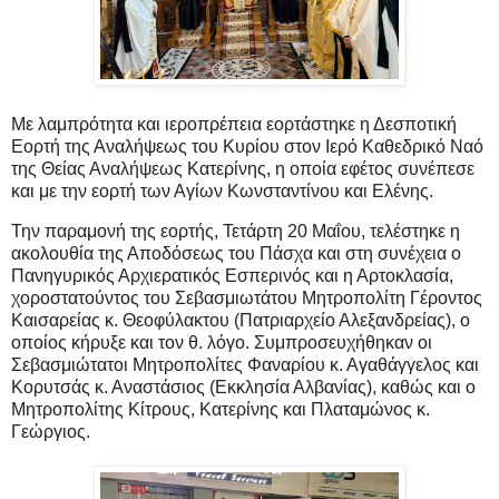
Με λαμπρότητα και ιεροπρέπεια εορτάστηκε η Δεσποτική
Εορτή της Αναλήψεως του Κυρίου στον Ιερό Καθεδρικό Ναό
της Θείας Αναλήψεως Κατερίνης, η οποία εφέτος συνέπεσε
και με την εορτή των Αγίων Κωνσταντίνου και Ελένης.
Την παραμονή της εορτής, Τετάρτη 20 Μαΐου, τελέστηκε η
ακολουθία της Αποδόσεως του Πάσχα και στη συνέχεια ο
Πανηγυρικός Αρχιερατικός Εσπερινός και η Αρτοκλασία,
χοροστατούντος του Σεβασμιωτάτου Μητροπολίτη Γέροντος
Καισαρείας κ. Θεοφύλακτου (Πατριαρχείο Αλεξανδρείας), ο
οποίος κήρυξε και τον θ. λόγο. Συμπροσευχήθηκαν οι
Σεβασμιώτατοι Μητροπολίτες Φαναρίου κ. Αγαθάγγελος και
Κορυτσάς κ. Αναστάσιος (Εκκλησία Αλβανίας), καθώς και ο
Μητροπολίτης Κίτρους, Κατερίνης και Πλαταμώνος κ.
Γεώργιος.