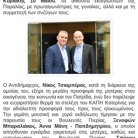
Κυριακής 10 Μαΐου
, σε αίθουσα εκδηλώσεων της 
Παραλίας, με πρωταγωνίστριες τις γυναίκες, αλλά και με τη 
συμμετοχή των συζύγων τους.
Ο Αντιδήμαρχος, 
Νίκος Τσιαμπέρας
, κατά τη διάρκεια της 
ομιλίας του, εξήρε τη μεγάλη προσφορά της μητέρας στην 
οικογένεια, την κοινωνία και την Πατρίδα, ενώ δεν παρέλειψε 
να ευχαριστήσει θερμά τα στελέχη του ΚΑΠΗ Κατερίνης για 
την αδιάλειπτη προσφορά τους προς τους ηλικιωμένους. 
Την γεμάτη μουσική και χορό εκδήλωση τίμησαν με την 
παρουσία τους οι Βουλευτές Πιερίας, 
Ξενοφών 
Μπαραλιάκος, Άννα Μάνη - Παπδημητρίου, 
ο οποίοι 
απηύθυναν εγκάρδιο χαιρετισμό στις μητέρες, καθώς και 
εκπρόσωπος του Βουλευτή Πιερίας, 
Σπύρου 