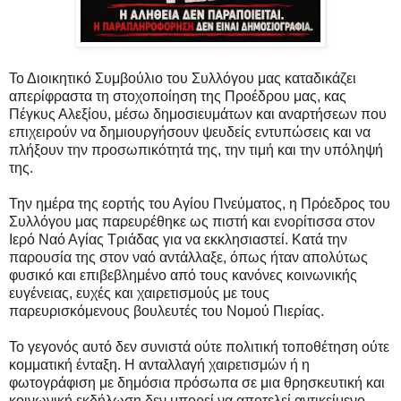
Το Διοικητικό Συμβούλιο του Συλλόγου μας καταδικάζει
απερίφραστα τη στοχοποίηση της Προέδρου μας, κας
Πέγκυς Αλεξίου, μέσω δημοσιευμάτων και αναρτήσεων που
επιχειρούν να δημιουργήσουν ψευδείς εντυπώσεις και να
πλήξουν την προσωπικότητά της, την τιμή και την υπόληψή
της.
Την ημέρα της εορτής του Αγίου Πνεύματος, η Πρόεδρος του
Συλλόγου μας παρευρέθηκε ως πιστή και ενορίτισσα στον
Ιερό Ναό Αγίας Τριάδας για να εκκλησιαστεί. Κατά την
παρουσία της στον ναό αντάλλαξε, όπως ήταν απολύτως
φυσικό και επιβεβλημένο από τους κανόνες κοινωνικής
ευγένειας, ευχές και χαιρετισμούς με τους
παρευρισκόμενους βουλευτές του Νομού Πιερίας.
Το γεγονός αυτό δεν συνιστά ούτε πολιτική τοποθέτηση ούτε
κομματική ένταξη. Η ανταλλαγή χαιρετισμών ή η
φωτογράφιση με δημόσια πρόσωπα σε μια θρησκευτική και
κοινωνική εκδήλωση δεν μπορεί να αποτελεί αντικείμενο