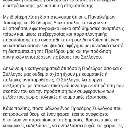
διαστρέβλωσης, χλευασμού ή στοχοποίησης.
Με ιδιαίτερη λύπη διαπιστώνουμε ότι οι κ. Παντελεήμων
Τσιακίρης και Θεόδωρος Λιακόπουλος επέλεξαν να
αξιοποιήσουν φωτογραφικό υλικό από δημόσιες αναρτήσεις
τρίτων και, μέσω επεξεργασίας και παραπλανητικής
παρουσίασης που αναρτήθηκε στη σελίδα «Katerini Live»,
να κατασκευάσουν ένα ψευδές αφήγημα με μοναδικό σκοπό
τη διαπόμπευση της Προέδρου μας και την πρόκληση
αρνητικών εντυπώσεων εις βάρος του Συλλόγου.
Δηλώνουμε κατηγορηματικά ότι τόσο η Πρόεδρος όσο και ο
Σύλλογός μας ουδεμία σχέση έχουν με κομματικές ή
πολιτικές αντιπαραθέσεις. Ο Σύλλογος λειτουργεί
ανεξάρτητα, με αποκλειστικό γνώμονα την εξυπηρέτηση των
σκοπών του και την προάσπιση των συμφερόντων των
μελών του, χωρίς πολιτικές ή κομματικές εξαρτήσεις.
Κάθε πολίτης, πόσο μάλλον ένας Πρόεδρος Συλλόγου που
εκπροσωπεί θεσμικά έναν φορέα, έχει το αναφαίρετο
δικαίωμα να παρευρίσκεται σε δημόσιες, θρησκευτικές και
κοινωνικές εκδηλώσεις, να ανταλλάσσει ευχές και χειραψίες