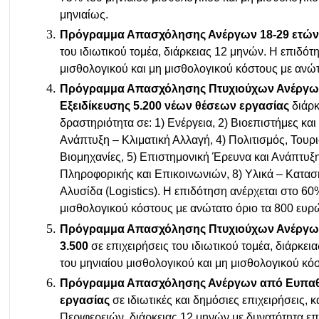
μηνιαίως.
Πρόγραμμα Απασχόλησης Ανέργων 18-29 ετών 
του ιδιωτικού τομέα, διάρκειας 12 μηνών. Η επιδότ
μισθολογικού και μη μισθολογικού κόστους με ανώτ
Πρόγραμμα Απασχόλησης Πτυχιούχων Ανέργων
Εξειδίκευσης 5.200 νέων θέσεων εργασίας
διάρκ
δραστηριότητα σε: 1) Ενέργεια, 2) Βιοεπιστήμες κα
Ανάπτυξη – Κλιματική Αλλαγή, 4) Πολιτισμός, Τουρι
Βιομηχανίες, 5) Επιστημονική Έρευνα και Ανάπτυξη
Πληροφορικής και Επικοινωνιών, 8) Υλικά – Κατασκ
Αλυσίδα (Logistics). Η επιδότηση ανέρχεται στο 60
μισθολογικού κόστους με ανώτατο όριο τα 800 ευρ
Πρόγραμμα Απασχόλησης Πτυχιούχων Ανέργων 
3.500
σε επιχειρήσεις του ιδιωτικού τομέα, διάρκε
του μηνιαίου μισθολογικού και μη μισθολογικού κό
Πρόγραμμα Απασχόλησης Ανέργων από Ευπαθεί
εργασίας
σε ιδιωτικές και δημόσιες επιχειρήσεις, 
Περιφερειών, διάρκειας 12 μηνών με δυνατότητα επ