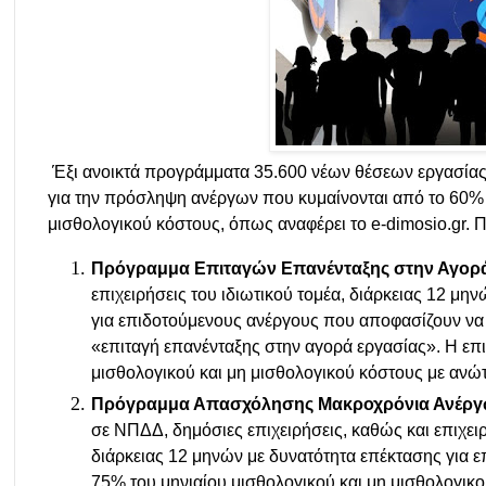
Έξι ανοικτά προγράμματα 35.600 νέων θέσεων εργασίας
για την πρόσληψη ανέργων που κυμαίνονται από το 60% 
μισθολογικού κόστους, όπως αναφέρει το e-dimosio.gr. Πρ
Πρόγραμμα Επιταγών Επανένταξης στην Αγορά
επιχειρήσεις του ιδιωτικού τομέα, διάρκειας 12 μη
για επιδοτούμενους ανέργους που αποφασίζουν να 
«επιταγή επανένταξης στην αγορά εργασίας». Η επ
μισθολογικού και μη μισθολογικού κόστους με ανώτ
Πρόγραμμα Απασχόλησης Μακροχρόνια Ανέργων
σε ΝΠΔΔ, δημόσιες επιχειρήσεις, καθώς και επιχει
διάρκειας 12 μηνών με δυνατότητα επέκτασης για ε
75% του μηνιαίου μισθολογικού και μη μισθολογικ