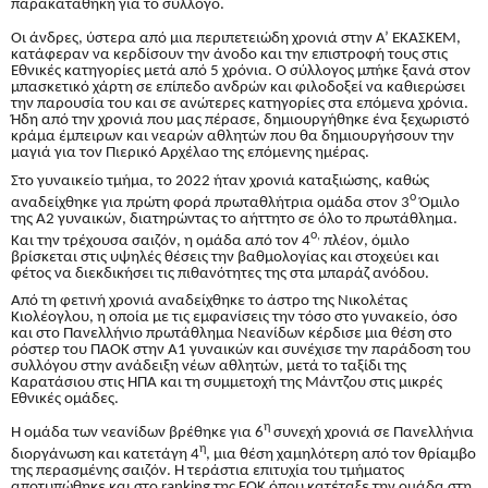
παρακαταθήκη για το σύλλογο.
Οι άνδρες, ύστερα από μια περιπετειώδη χρονιά στην Α’ ΕΚΑΣΚΕΜ,
κατάφεραν να κερδίσουν την άνοδο και την επιστροφή τους στις
Εθνικές κατηγορίες μετά από 5 χρόνια. Ο σύλλογος μπήκε ξανά στον
μπασκετικό χάρτη σε επίπεδο ανδρών και φιλοδοξεί να καθιερώσει
την παρουσία του και σε ανώτερες κατηγορίες στα επόμενα χρόνια.
Ήδη από την χρονιά που μας πέρασε, δημιουργήθηκε ένα ξεχωριστό
κράμα έμπειρων και νεαρών αθλητών που θα δημιουργήσουν την
μαγιά για τον Πιερικό Αρχέλαο της επόμενης ημέρας.
Στο γυναικείο τμήμα, το 2022 ήταν χρονιά καταξιώσης, καθώς
ο
αναδείχθηκε για πρώτη φορά πρωταθλήτρια ομάδα στον 3
Όμιλο
της Α2 γυναικών, διατηρώντας το αήττητο σε όλο το πρωτάθλημα.
ο,
Και την τρέχουσα σαιζόν, η ομάδα από τον 4
πλέον, όμιλο
βρίσκεται στις υψηλές θέσεις την βαθμολογίας και στοχεύει και
φέτος να διεκδικήσει τις πιθανότητες της στα μπαράζ ανόδου.
Από τη φετινή χρονιά αναδείχθηκε το άστρο της Νικολέτας
Κιολέογλου, η οποία με τις εμφανίσεις την τόσο στο γυνακείο, όσο
και στο Πανελλήνιο πρωτάθλημα Νεανίδων κέρδισε μια θέση στο
ρόστερ του ΠΑΟΚ στην Α1 γυναικών και συνέχισε την παράδοση του
συλλόγου στην ανάδειξη νέων αθλητών, μετά το ταξίδι της
Καρατάσιου στις ΗΠΑ και τη συμμετοχή της Μάντζου στις μικρές
Εθνικές ομάδες.
η
Η ομάδα των νεανίδων βρέθηκε για 6
συνεχή χρονιά σε Πανελλήνια
η
διοργάνωση και κατετάγη 4
, μια θέση χαμηλότερη από τον θρίαμβο
της περασμένης σαιζόν. Η τεράστια επιτυχία του τμήματος
αποτυπώθηκε και στο
ranking
της ΕΟΚ όπου κατέταξε την ομάδα στη