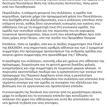
δεύτερη Πανελλήνια θέση της τελευταίας πενταετίας, πίσω μόνο
από τον Παναθηναικό.
Παράλληλα, η επόμενη φουρνιά του συλλόγου, η ομάδα των
κορασίδων, έφτασε μέχρι την προκριματική φάση του Πανελλήνιου
που διεξήχθη στην Αλεξανδρούπολη, ενώ ο σύλλογος επενδύει στην
επόμενη γενιά, καθώς δίνει αγωνιστικές ευκαιρίες και εικόνες στις
αθλήτριες του με τη συμμετοχή τους στη γυναικεία ομάδα, την
ομάδα των νεανιδων αλλά και την παρουσία του σε κορυφαία
τουρνουά προετοιμασίας, όπως αυτό που ολοκληρώθηκε πριν από
λίγες μέρες στην Πάτρα, υπο την αιγίδα του Προμηθέα Πατρών.
Επιπλέον, τόσο οι έφηβοι, όσο και οι παίδες συμμετείχαν στα
Final
4
της ΕΚΑΣΚΕΜ, ενώ σημαντικός αριθμός αθλητών και των 2 τμημάτων
συμμετέχει στο πρόγραμμα προπονήσεων της ανδρικής ομάδας και
παίρνει χρόνο συμμετοχής στο πρωτάθλημα της Γ΄Εθνικής.
Η ακαδημία του συλλόγου, συνεπής εδώ και χρόνια στο αθλητικό της
πρόγραμμα, διοργάνωσε και τη φετινή χρονιά δεκάδες φιλικές
αναμετρήσεις και είχε συμμετοχές σε τουρνουά μικρών ηλικιών. Η
παρουσία εκατοντάδων παιδιών και η εμπιστοσύνη των γονέων στο
πρόγραμμα του Πιερικού Αρχέλαου είναι ίσως η μεγαλύτερη
ανταμοιβή για όλους τους ανθρώπου του συλλόγου και αποτελεί ένα
τεράστιο κίνητρο για την ομάδα να συνεχίσει την εξέλιξη και την
βελτίωση του σε οργανωτικό και προπονητικό επίπεδο.
Η αναγνώριση της δουλειά που γίνεται από τις χαμηλότερες ηλικίες
μέχρι το ανδρικό και το γυναικείο επίπεδο έχει καταξιώσει το
σύλλογο στο χώρο του αθλητισμού και αυτό θα αποτελέσει και τη
νέα χρονιά τη βάση για νέες επιτυχίες.