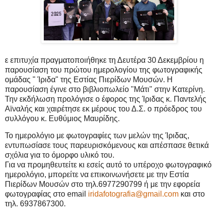
ε επιτυχία πραγματοποιήθηκε τη Δευτέρα 30 Δεκεμβρίου η
παρουσίαση του πρώτου ημερολογίου της φωτογραφικής
ομάδας " Ίριδα" της Εστίας Πιερίδων Μουσών.
Η
παρουσίαση έγινε στο βιβλιοπωλείο "Μάτι" στην Κατερίνη.
Την εκδήλωση προλόγισε ο έφορος της Ίριδας κ. Παντελής
Αϊναλής και χαιρέτησε εκ μέρους του Δ.Σ. ο πρόεδρος του
συλλόγου κ. Ευθύμιος Μαυρίδης.
Το ημερολόγιο με φωτογραφίες των μελών της Ίριδας,
εντυπωσίασε τους παρευρισκόμενους και απέσπασε θετικά
σχόλια για το όμορφο υλικό του.
Για να προμηθευτείτε κι εσείς αυτό το υπέροχο φωτογραφικό
ημερολόγιο, μπορείτε να επικοινωνήσετε με την Εστία
Πιερίδων Μουσών στο τηλ.6977290799 ή με την εφορεία
φωτογραφίας στο email
iridafotografia@gmail.com
και στο
τηλ. 6937867300.