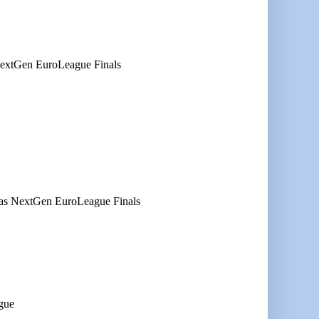
extGen EuroLeague Finals
as NextGen EuroLeague Finals
gue